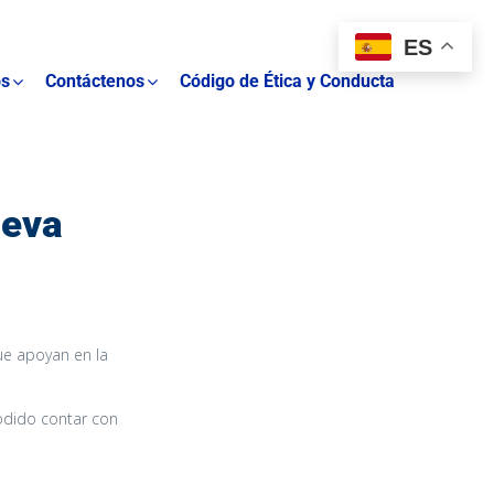
ES
os
Contáctenos
Código de Ética y Conducta
eva
ue apoyan en la
odido contar con