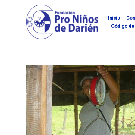
Skip
to
content
Inicio
Con
Código de 