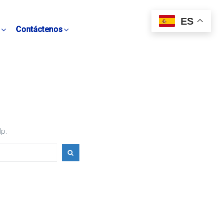
ES
Contáctenos
lp.