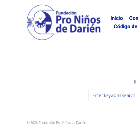
Skip
to
content
Inicio
Con
Código de 
It
Search
for:
© 2026 Fundación Pro Niños de Darién.