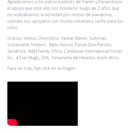
Agradecemos a los patrocinadores de Darién y Panamá por
el apoyo que este año nos brindaron luego de 2 años que
no realizábamos la actividad por motivo de pandemia,
ustedes nos apoyaron con mucha voluntad y cariño para los
niños.
Gracias, Ventas Chenchitos, Ventas Metetí, Surtimax,
Susteinable Timbers, Melo Avicola, Fonda Don Pancho,
Senafront, N&N Family Office, Caribbean International Foods
Inc, 4 Ever Magic, DHL, Panameña de Helados, entre otros.
Para ver más, has click en la imagen.