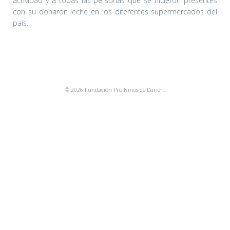
actividad y a todas las personas que se hicieron presentes
con su donaron leche en los diferentes supermercados del
país.
© 2026 Fundación Pro Niños de Darién.