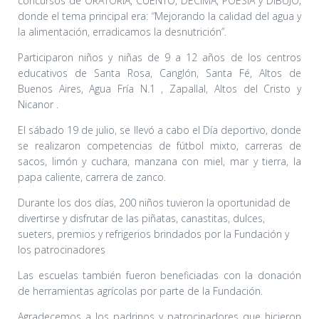
concursos de ORATORIA, CUENTO, DECIMA, POESIA y DIBUJO;
donde el tema principal era: “Mejorando la calidad del agua y
la alimentación, erradicamos la desnutrición”.
Participaron niños y niñas de 9 a 12 años de los centros
educativos de Santa Rosa, Canglón, Santa Fé, Altos de
Buenos Aires, Agua Fría N.1 , Zapallal, Altos del Cristo y
Nicanor .
El sábado 19 de julio, se llevó a cabo el Día deportivo, donde
se realizaron competencias de fútbol mixto, carreras de
sacos, limón y cuchara, manzana con miel, mar y tierra, la
papa caliente, carrera de zanco.
Durante los dos días, 200 niños tuvieron la oportunidad de
divertirse y disfrutar de las piñatas, canastitas, dulces,
sueters, premios y refrigerios brindados por la Fundación y
los patrocinadores
Las escuelas también fueron beneficiadas con la donación
de herramientas agrícolas por parte de la Fundación.
Agradecemos a los padrinos y patrocinadores que hicieron