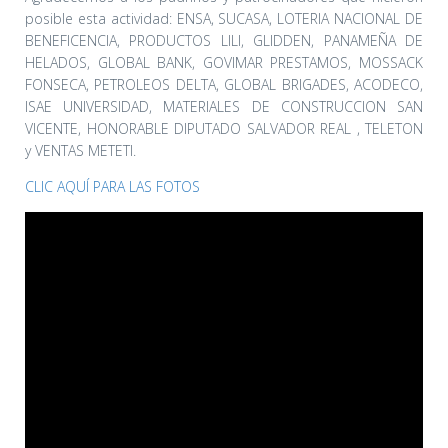
posible esta actividad: ENSA, SUCASA, LOTERIA NACIONAL DE
BENEFICENCIA, PRODUCTOS LILI, GLIDDEN, PANAMEÑA DE
HELADOS, GLOBAL BANK, GOVIMAR PRESTAMOS, MOSSACK
FONSECA, PETROLEOS DELTA, GLOBAL BRIGADES, ACODECO,
ISAE UNIVERSIDAD, MATERIALES DE CONSTRUCCION SAN
VICENTE, HONORABLE DIPUTADO SALVADOR REAL , TELETON
y VENTAS METETI.
CLIC AQUÍ PARA LAS FOTOS