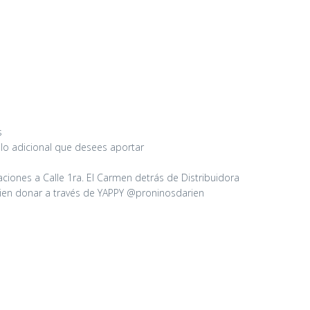
s
culo adicional que desees aportar
ciones a Calle 1ra. El Carmen detrás de Distribuidora
ien donar a través de YAPPY @proninosdarien