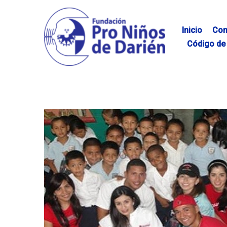
Skip
to
content
Inicio
Con
Código de 