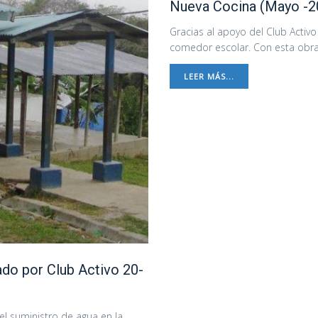
Nueva Cocina (Mayo -2
Gracias al apoyo del Club Activo
comedor escolar. Con esta obra 
LEER MÁS...
do por Club Activo 20-
l suministro de agua en la