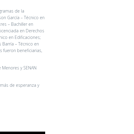
ogramas de la
son García – Técnico en
tres – Bachiller en
 Licenciada en Derechos
nico en Edificaciones;
 Barría – Técnico en
 fueron beneficiarias,
 de Menores y SENAN
o más de esperanza y