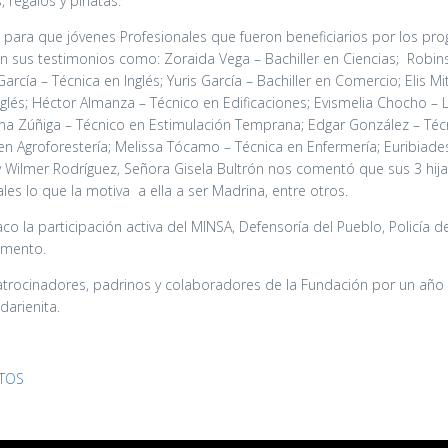
, regalos y piñatas.
a para que jóvenes Profesionales que fueron beneficiarios por los pr
 sus testimonios como: Zoraida Vega – Bachiller en Ciencias; Robin
García – Técnica en Inglés; Yuris García – Bachiller en Comercio; Elis Mi
nglés; Héctor Almanza – Técnico en Edificaciones; Evismelia Chocho –
elena Zúñiga – Técnico en Estimulación Temprana; Edgar González – Téc
en Agroforestería; Melissa Tócamo – Técnica en Enfermería; Euribiades
y Wilmer Rodríguez, Señora Gisela Bultrón nos comentó que sus 3 hijas
es lo que la motiva a ella a ser Madrina, entre otros.
co la participación activa del MINSA, Defensoría del Pueblo, Policía
amento.
atrocinadores, padrinos y colaboradores de la Fundación por un añ
darienita.
OTOS