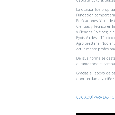
deporte, cultura, dulces
La ocasión fue propici
Fundación compartieran
Edificaciones; Yaira de 
Ciencias y Técnico en I
y Ciencias Políticas; J
Eydis Valdés – Técnico 
Agroforestería; Nodier 
actualmente profesional
De igual forma se desta
durante todo el camp
Gracias al apoyo de p
oportunidad a la niñez 
CLIC AQUÍ PARA LAS F