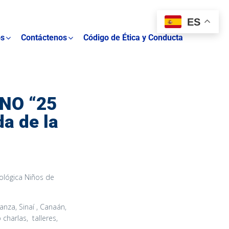
ES
os
Contáctenos
Código de Ética y Conducta
NO “25
da de la
ológica Niños de
anza, Sinaí , Canaán,
harlas, talleres,