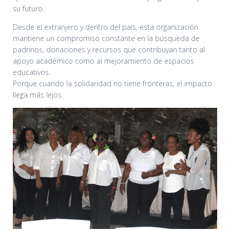
su futuro.
Desde el extranjero y dentro del país, esta organización
mantiene un compromiso constante en la búsqueda de
padrinos, donaciones y recursos que contribuyan tanto al
apoyo académico como al mejoramiento de espacios
educativos.
Porque cuando la solidaridad no tiene fronteras, el impacto
llega más lejos.