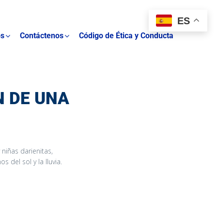
ES
os
Contáctenos
Código de Ética y Conducta
N DE UNA
 niñas darienitas,
del sol y la lluvia.